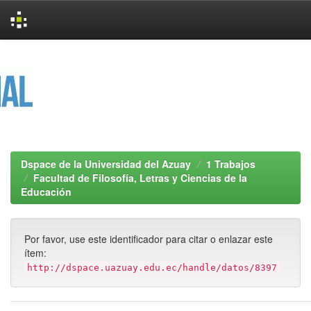
Skip
navigation
Dspace de la Universidad del Azuay
1 Trabajos
Facultad de Filosofía, Letras y Ciencias de la
Educación
Por favor, use este identificador para citar o enlazar este
ítem:
http://dspace.uazuay.edu.ec/handle/datos/8397