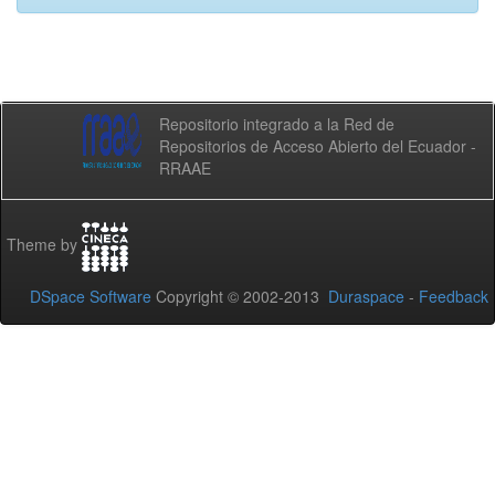
Repositorio integrado a la Red de
Repositorios de Acceso Abierto del Ecuador -
RRAAE
Theme by
DSpace Software
Copyright © 2002-2013
Duraspace
-
Feedback