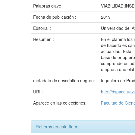
Palabras clave :
VIABILIDAD;IN
Fecha de publicación :
2019
Editorial :
Universidad del 
Resumen :
En el planeta los
de hacerlo es cam
actualidad. Esta 
base de ortóptero
comprende estudio
empresa que elabo
metadata.dc.description.degree:
Ingeniero de Pro
URI :
http://dspace.ua
Aparece en las colecciones:
Facultad de Cienc
Ficheros en este ítem: