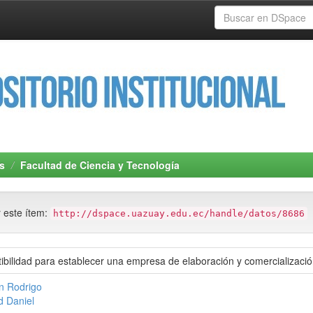
s
Facultad de Ciencia y Tecnología
r este ítem:
http://dspace.uazuay.edu.ec/handle/datos/8686
tibilidad para establecer una empresa de elaboración y comercializació
án Rodrigo
d Daniel