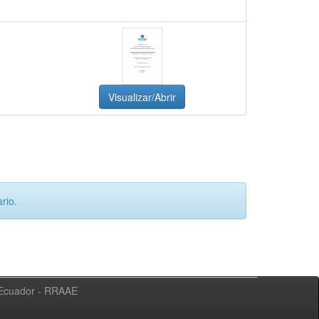
Visualizar/Abrir
rio.
l Ecuador - RRAAE