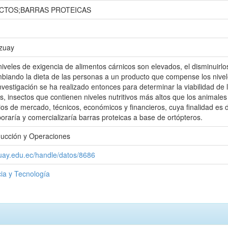
SECTOS;BARRAS PROTEICAS
Azuay
 niveles de exigencia de alimentos cárnicos son elevados, el disminuirl
biando la dieta de las personas a un producto que compense los nivel
investigación se ha realizado entonces para determinar la viabilidad 
s, insectos que contienen niveles nutritivos más altos que los animales 
s de mercado, técnicos, económicos y financieros, cuya finalidad es d
raría y comercializaría barras proteicas a base de ortópteros.
ducción y Operaciones
zuay.edu.ec/handle/datos/8686
ia y Tecnología