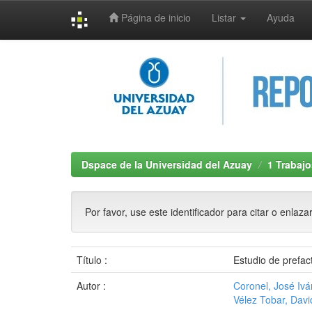
Página de inicio
Listar
Ayuda
Skip
navigation
Dspace de la Universidad del Azuay
1 Trabajo
Por favor, use este identificador para citar o enlaza
Título :
Estudio de prefac
Autor :
Coronel, José Iv
Vélez Tobar, Davi