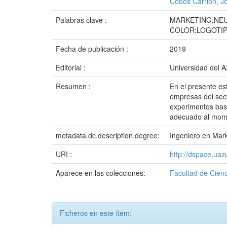
Cobos Carrión, J
Palabras clave :
MARKETING;NEU
COLOR;LOGOTIP
Fecha de publicación :
2019
Editorial :
Universidad del 
Resumen :
En el presente es
empresas del sect
experimentos basa
adecuado al momen
metadata.dc.description.degree:
Ingeniero en Mar
URI :
http://dspace.ua
Aparece en las colecciones:
Facultad de Cienc
Ficheros en este ítem: