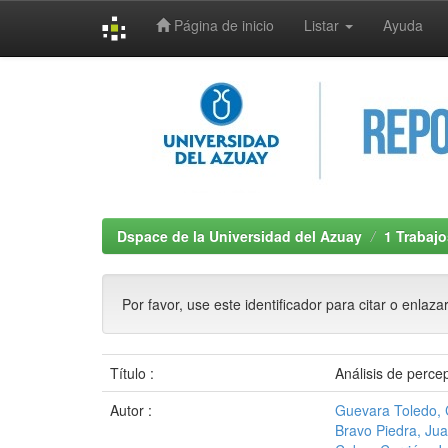
Página de inicio
Listar
Ayuda
Skip
navigation
Dspace de la Universidad del Azuay
1 Trabajo
Por favor, use este identificador para citar o enlaza
Título :
Análisis de perce
Autor :
Guevara Toledo, C
Bravo Piedra, Jua