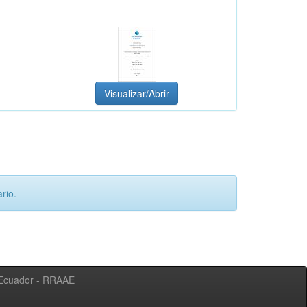
Visualizar/Abrir
rio.
l Ecuador - RRAAE