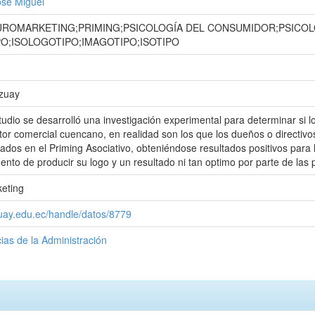
osé Miguel
ROMARKETING;PRIMING;PSICOLOGÍA DEL CONSUMIDOR;PSICOL
O;ISOLOGOTIPO;IMAGOTIPO;ISOTIPO
Azuay
tudio se desarrolló una investigación experimental para determinar si
or comercial cuencano, en realidad son los que los dueños o directivo
dos en el Priming Asociativo, obteniéndose resultados positivos para 
to de producir su logo y un resultado ni tan optimo por parte de las
keting
zuay.edu.ec/handle/datos/8779
ias de la Administración