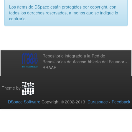
Los ítems de DSpace están protegidos por copyright, con
todos los derechos reservados, a menos que se indique lo
contrario.
Repositorio integrado a la Red de
Repositorios de Acceso Abierto del Ecuador -
RRAAE
Theme by
DSpace Software
Copyright © 2002-2013
Duraspace
-
Feedback