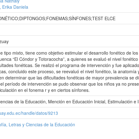
sa Nathaly
 Erika Daniela
NÉTICO;DIPTONGOS;FONEMAS;SÍNFONES;TEST ELCE
Azuay
e tipo mixto, tiene como objetivo estimular el desarrollo fonético de los
uenca “El Cóndor y Totoracocha”, a quienes se evaluó el nivel fonético
cultades fonéticas. Se realizó el programa de intervención y fue aplica
icas, concluido este proceso, se reevaluó el nivel fonético, la anatomía 
n determinar que las dificultades fonéticas de mayor prevalencia se dier
el período de intervención se pudo observar que los niños ya no present
rticulación en el fonema r y en ciertos sínfones.
iencias de la Educación, Mención en Educación Inicial, Estimulación e 
zuay.edu.ec/handle/datos/9213
ofía, Letras y Ciencias de la Educación