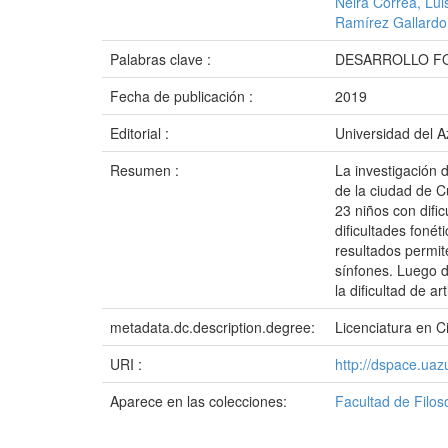
Neira Correa, Lui
Ramírez Gallardo,
Palabras clave :
DESARROLLO FO
Fecha de publicación :
2019
Editorial :
Universidad del 
Resumen :
La investigación d
de la ciudad de C
23 niños con difi
dificultades fonét
resultados permite
sínfones. Luego d
la dificultad de a
metadata.dc.description.degree:
Licenciatura en C
URI :
http://dspace.ua
Aparece en las colecciones:
Facultad de Filos