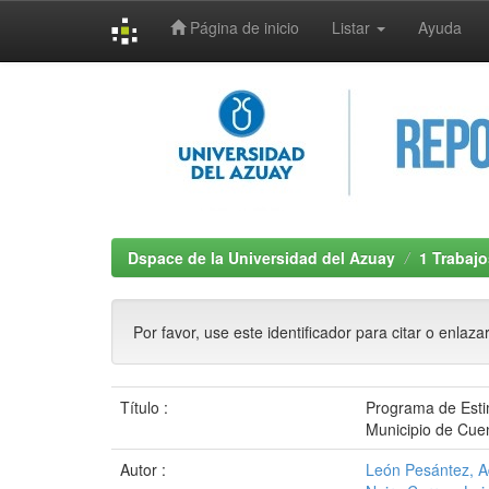
Página de inicio
Listar
Ayuda
Skip
navigation
Dspace de la Universidad del Azuay
1 Trabajo
Por favor, use este identificador para citar o enlaza
Título :
Programa de Estim
Municipio de Cue
Autor :
León Pesántez, Ad