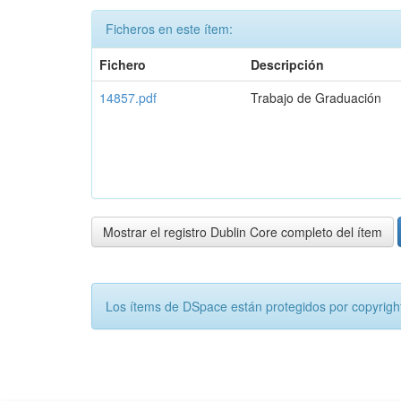
Ficheros en este ítem:
Fichero
Descripción
14857.pdf
Trabajo de Graduación
Mostrar el registro Dublin Core completo del ítem
Los ítems de DSpace están protegidos por copyright