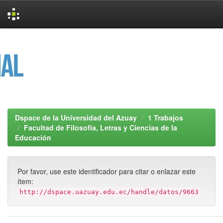
Skip
navigation
Dspace de la Universidad del Azuay
1 Trabajos
Facultad de Filosofía, Letras y Ciencias de la
Educación
Por favor, use este identificador para citar o enlazar este
ítem:
http://dspace.uazuay.edu.ec/handle/datos/9663