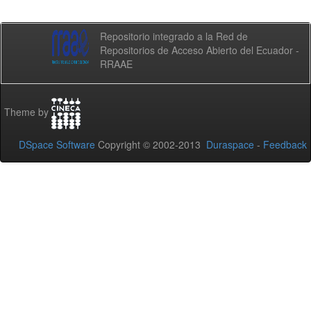
Repositorio integrado a la Red de
Repositorios de Acceso Abierto del Ecuador -
RRAAE
Theme by
DSpace Software
Copyright © 2002-2013
Duraspace
-
Feedback