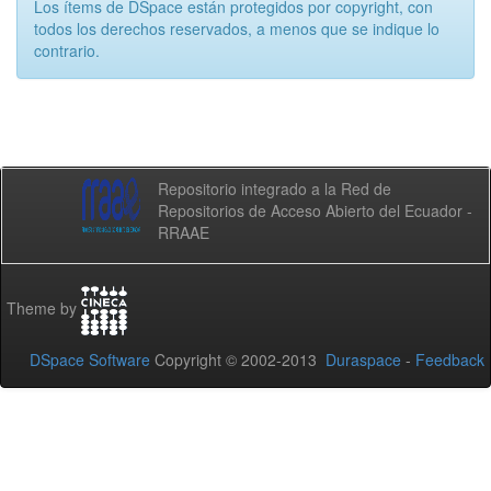
Los ítems de DSpace están protegidos por copyright, con
todos los derechos reservados, a menos que se indique lo
contrario.
Repositorio integrado a la Red de
Repositorios de Acceso Abierto del Ecuador -
RRAAE
Theme by
DSpace Software
Copyright © 2002-2013
Duraspace
-
Feedback