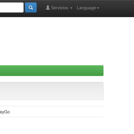
Servicios
Language
layGo