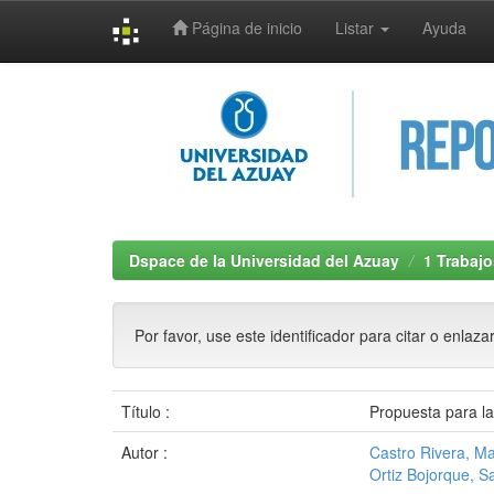
Página de inicio
Listar
Ayuda
Skip
navigation
Dspace de la Universidad del Azuay
1 Trabajo
Por favor, use este identificador para citar o enlaza
Título :
Propuesta para l
Autor :
Castro Rivera, Ma
Ortiz Bojorque, S