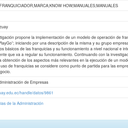
;FRANQUICIADOR;MARCA;KNOW HOW;MANUALES;MANUALES
Azuay
stigación propone la implementación de un modelo de operación de fr
PlayGo”; iniciando por una descripción de la misma y su grupo empresaria
s básicos de las franquicias y su funcionamiento a nivel nacional e int
ente que va a regular su funcionamiento. Continuando con la investigaci
la obtención de los aspectos más relevantes en la ejecución de un m
 uso de franquicias se considere como punto de partida para las emp
gocio.
Administración de Empresas
zuay.edu.ec/handle/datos/9861
ias de la Administración