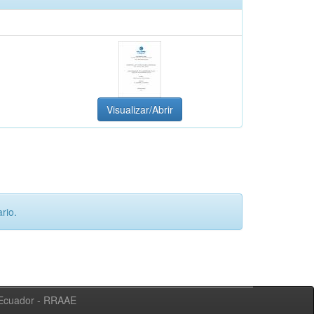
Visualizar/Abrir
rio.
l Ecuador - RRAAE