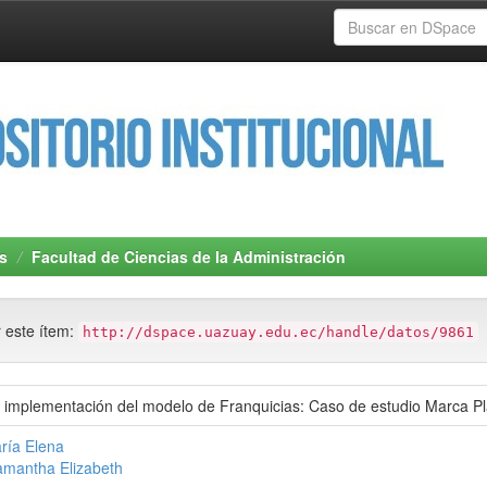
s
Facultad de Ciencias de la Administración
r este ítem:
http://dspace.uazuay.edu.ec/handle/datos/9861
a implementación del modelo de Franquicias: Caso de estudio Marca P
ría Elena
amantha Elizabeth