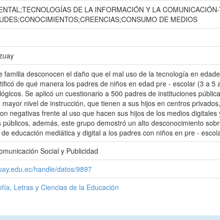
ENTAL;TECNOLOGÍAS DE LA INFORMACIÓN Y LA COMUNICACIÓN-
TUDES;CONOCIMIENTOS;CREENCIAS;CONSUMO DE MEDIOS
Azuay
 familia desconocen el daño que el mal uso de la tecnología en edade
ntificó de qué manera los padres de niños en edad pre - escolar (3 a 5 
ológicos. Se aplicó un cuestionario a 500 padres de instituciones públi
 mayor nivel de instrucción, que tienen a sus hijos en centros privados
on negativas frente al uso que hacen sus hijos de los medios digitales 
 públicos, además, este grupo demostró un alto desconocimiento sobr
 de educación mediática y digital a los padres con niños en pre - escola
omunicación Social y Publicidad
zuay.edu.ec/handle/datos/9897
ofía, Letras y Ciencias de la Educación