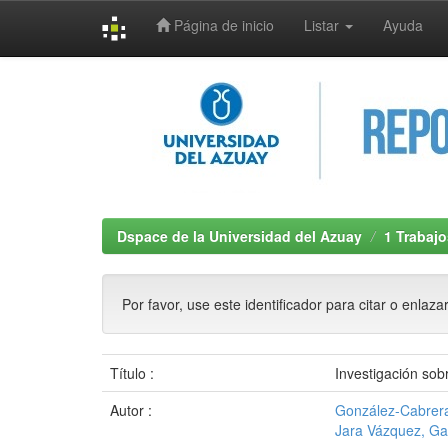
Página de inicio
Listar
Ayuda
Skip
navigation
Dspace de la Universidad del Azuay
1 Trabajo
Por favor, use este identificador para citar o enlaza
Título :
Investigación sob
Autor :
González-Cabrera
Jara Vázquez, Ga