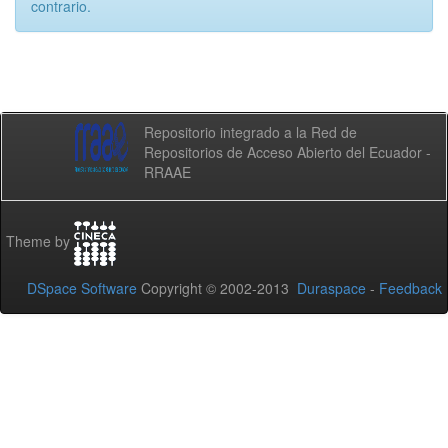
contrario.
Repositorio integrado a la Red de
Repositorios de Acceso Abierto del Ecuador -
RRAAE
Theme by
DSpace Software
Copyright © 2002-2013
Duraspace
-
Feedback