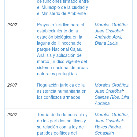
de funciones firmado entre
el Municipio de la ciudad y
el Ministerio de Ambiente
2007
Proyecto jurídico para el
Morales Ordóñez,
establecimiento de la
Juan Cristóbal
;
estación biológica en la
Andrade Abril,
laguna de Illincocha del
Diana Lucia
parque Nacional Cajas.
Análisis y aplicación del
marco jurídico vigente del
sistema nacional de áreas
naturales protegidas
2007
Regulación jurídica de la
Morales Ordóñez,
asistencia humanitaria en
Juan Cristóbal
;
los conflictos armados
Salinas Ríos, Lilia
Adriana
2007
Teoría de la democracia y
Morales Ordóñez,
de los partidos políticos y
Juan Cristóbal
;
su relación con la ley de
Reyes Piedra,
partidos políticos del
Sebastián