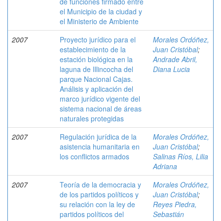
de funciones firmado entre
el Municipio de la ciudad y
el Ministerio de Ambiente
2007
Proyecto jurídico para el
Morales Ordóñez,
establecimiento de la
Juan Cristóbal
;
estación biológica en la
Andrade Abril,
laguna de Illincocha del
Diana Lucia
parque Nacional Cajas.
Análisis y aplicación del
marco jurídico vigente del
sistema nacional de áreas
naturales protegidas
2007
Regulación jurídica de la
Morales Ordóñez,
asistencia humanitaria en
Juan Cristóbal
;
los conflictos armados
Salinas Ríos, Lilia
Adriana
2007
Teoría de la democracia y
Morales Ordóñez,
de los partidos políticos y
Juan Cristóbal
;
su relación con la ley de
Reyes Piedra,
partidos políticos del
Sebastián