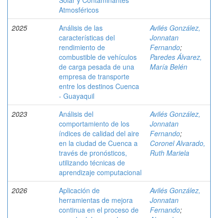
Solar y Contaminantes
Atmosféricos
2025
Análisis de las
Avilés González,
características del
Jonnatan
rendimiento de
Fernando
;
combustible de vehículos
Paredes Álvarez,
de carga pesada de una
María Belén
empresa de transporte
entre los destinos Cuenca
- Guayaquil
2023
Análisis del
Avilés González,
comportamiento de los
Jonnatan
índices de calidad del aire
Fernando
;
en la ciudad de Cuenca a
Coronel Alvarado,
través de pronósticos,
Ruth Mariela
utilizando técnicas de
aprendizaje computacional
2026
Aplicación de
Avilés González,
herramientas de mejora
Jonnatan
continua en el proceso de
Fernando
;