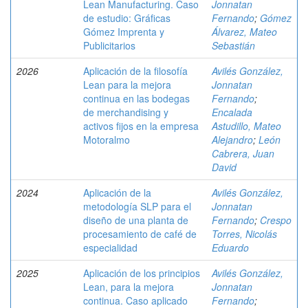
Lean Manufacturing. Caso
Jonnatan
de estudio: Gráficas
Fernando
;
Gómez
Gómez Imprenta y
Álvarez, Mateo
Publicitarios
Sebastián
2026
Aplicación de la filosofía
Avilés González,
Lean para la mejora
Jonnatan
continua en las bodegas
Fernando
;
de merchandising y
Encalada
activos fijos en la empresa
Astudillo, Mateo
Motoralmo
Alejandro
;
León
Cabrera, Juan
David
2024
Aplicación de la
Avilés González,
metodología SLP para el
Jonnatan
diseño de una planta de
Fernando
;
Crespo
procesamiento de café de
Torres, Nicolás
especialidad
Eduardo
2025
Aplicación de los principios
Avilés González,
Lean, para la mejora
Jonnatan
continua. Caso aplicado
Fernando
;