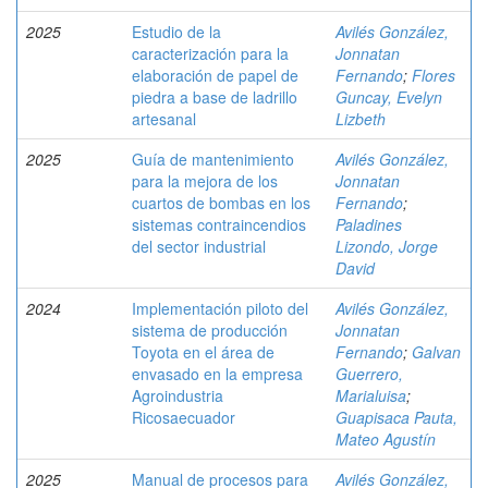
2025
Estudio de la
Avilés González,
caracterización para la
Jonnatan
elaboración de papel de
Fernando
;
Flores
piedra a base de ladrillo
Guncay, Evelyn
artesanal
Lizbeth
2025
Guía de mantenimiento
Avilés González,
para la mejora de los
Jonnatan
cuartos de bombas en los
Fernando
;
sistemas contraincendios
Paladines
del sector industrial
Lizondo, Jorge
David
2024
Implementación piloto del
Avilés González,
sistema de producción
Jonnatan
Toyota en el área de
Fernando
;
Galvan
envasado en la empresa
Guerrero,
Agroindustria
Marialuisa
;
Ricosaecuador
Guapisaca Pauta,
Mateo Agustín
2025
Manual de procesos para
Avilés González,