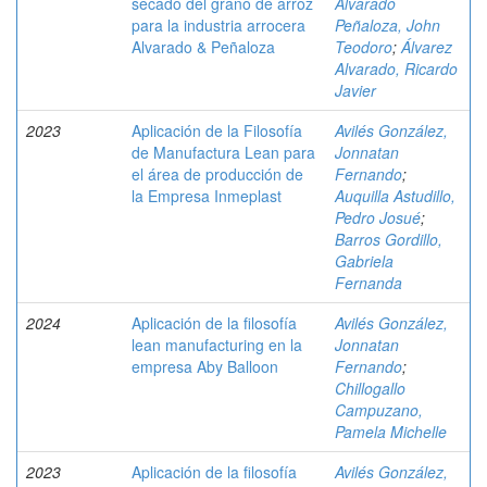
secado del grano de arroz
Alvarado
para la industria arrocera
Peñaloza, John
Alvarado & Peñaloza
Teodoro
;
Álvarez
Alvarado, Ricardo
Javier
2023
Aplicación de la Filosofía
Avilés González,
de Manufactura Lean para
Jonnatan
el área de producción de
Fernando
;
la Empresa Inmeplast
Auquilla Astudillo,
Pedro Josué
;
Barros Gordillo,
Gabriela
Fernanda
2024
Aplicación de la filosofía
Avilés González,
lean manufacturing en la
Jonnatan
empresa Aby Balloon
Fernando
;
Chillogallo
Campuzano,
Pamela Michelle
2023
Aplicación de la filosofía
Avilés González,