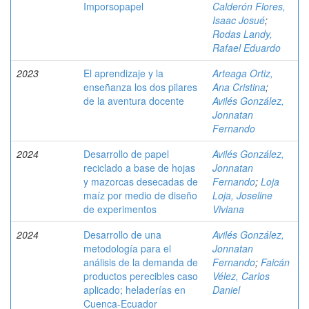
Imporsopapel
Calderón Flores,
Isaac Josué
;
Rodas Landy,
Rafael Eduardo
2023
El aprendizaje y la
Arteaga Ortiz,
enseñanza los dos pilares
Ana Cristina
;
de la aventura docente
Avilés González,
Jonnatan
Fernando
2024
Desarrollo de papel
Avilés González,
reciclado a base de hojas
Jonnatan
y mazorcas desecadas de
Fernando
;
Loja
maíz por medio de diseño
Loja, Joseline
de experimentos
Viviana
2024
Desarrollo de una
Avilés González,
metodología para el
Jonnatan
análisis de la demanda de
Fernando
;
Faicán
productos perecibles caso
Vélez, Carlos
aplicado; heladerías en
Daniel
Cuenca-Ecuador