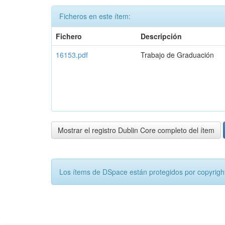
Ficheros en este ítem:
Fichero
Descripción
16153.pdf
Trabajo de Graduación
Mostrar el registro Dublin Core completo del ítem
Los ítems de DSpace están protegidos por copyright