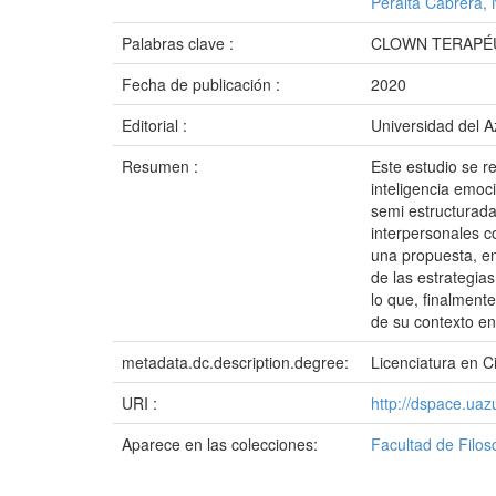
Peralta Cabrera, 
Palabras clave :
CLOWN TERAPÉ
Fecha de publicación :
2020
Editorial :
Universidad del 
Resumen :
Este estudio se r
inteligencia emoc
semi estructurada
interpersonales c
una propuesta, en
de las estrategia
lo que, finalment
de su contexto en
metadata.dc.description.degree:
Licenciatura en C
URI :
http://dspace.ua
Aparece en las colecciones:
Facultad de Filos