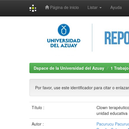
Página de inicio
Listar
Ayuda
Skip
navigation
Dspace de la Universidad del Azuay
1 Trabajo
Por favor, use este identificador para citar o enlaza
Título :
Clown terapéutico
unidad educativa
Autor :
Pacurucu Pacuruc