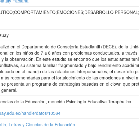
Nataly Fabiana
UTICO;COMPORTAMIENTO;EMOCIONES;DESARROLLO PERSONAL;
Azuay
ealizó en el Departamento de Consejería Estudiantil (DECE), de la Uni
ional en los niños de 7 a 8 años con problemas conductuales, a través d
 y la observación. En este estudio se encontró que los estudiantes ten
onflictivas, su sistema familiar fragmentado y bajo rendimiento académic
focada en el manejo de las relaciones interpersonales, el desarrollo p
s más recomendadas para el fortalecimiento de las emociones a nivel mund
e se presenta un programa de estrategias basadas en el clown que pret
 general.
iencias de la Educación, mención Psicología Educativa Terapéutica
zuay.edu.ec/handle/datos/10564
ofía, Letras y Ciencias de la Educación