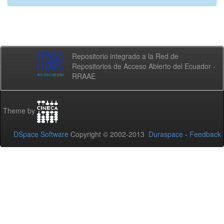
Repositorio integrado a la Red de
Repositorios de Acceso Abierto del Ecuador -
RRAAE
Theme by
DSpace Software
Copyright © 2002-2013
Duraspace
-
Feedback