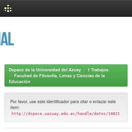
Skip
navigation
Dspace de la Universidad del Azuay
1 Trabajos
Facultad de Filosofía, Letras y Ciencias de la
Educación
Por favor, use este identificador para citar o enlazar este
ítem:
http://dspace.uazuay.edu.ec/handle/datos/10821