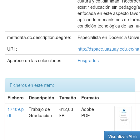
cultura y cotidianidad. Recor
existir educación sin pedagogí
enfocada en este aspecto favor
aplicando mecanismos de forma
condición tecnológica de las n
metadata.dc.description.degree:
Especialista en Docencia Univer
URI :
http://dspace.uazuay.edu.ec/h
Aparece en las colecciones:
Posgrados
Ficheros en este ítem:
Fichero
Descripción
Tamaño
Formato
17409.p
Trabajo de
612,03
Adobe
df
Graduación
kB
PDF
Visualizar/Abrir