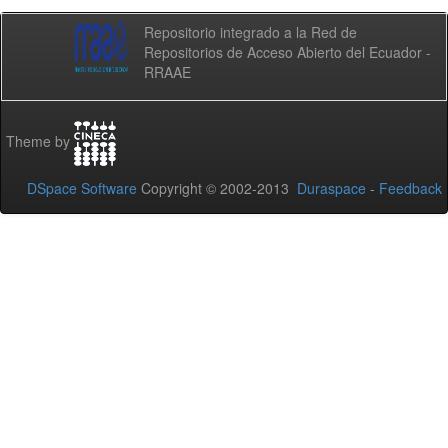
Repositorio integrado a la Red de
Repositorios de Acceso Abierto del Ecuador -
RRAAE
Theme by
DSpace Software
Copyright © 2002-2013
Duraspace
-
Feedback