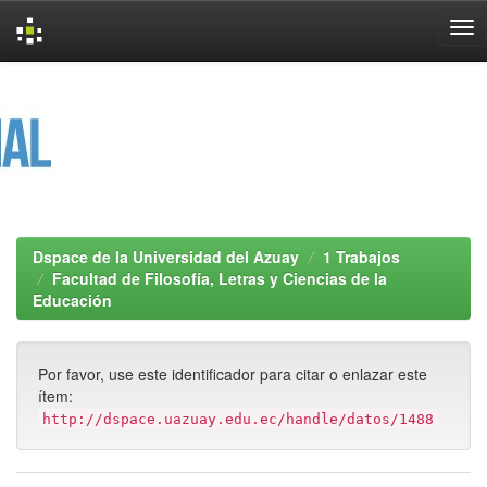
Skip
navigation
Dspace de la Universidad del Azuay
1 Trabajos
Facultad de Filosofía, Letras y Ciencias de la
Educación
Por favor, use este identificador para citar o enlazar este
ítem:
http://dspace.uazuay.edu.ec/handle/datos/1488