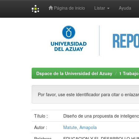
Página de inicio
Listar
Ayuda
Skip
navigation
Dspace de la Universidad del Azuay
1 Trabajo
Por favor, use este identificador para citar o enlaza
Título :
Diseño de una propuesta de inteligenc
Autor :
Matute, Amapola
Palabras
EDUCACION Y EL DESARROLLO HU