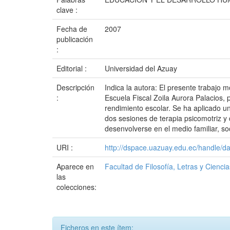
clave :
Fecha de
2007
publicación
:
Editorial :
Universidad del Azuay
Descripción
Indica la autora: El presente trabajo
:
Escuela Fiscal Zoila Aurora Palacios, 
rendimiento escolar. Se ha aplicado un
dos sesiones de terapia psicomotriz y
desenvolverse en el medio familiar, soc
URI :
http://dspace.uazuay.edu.ec/handle/d
Aparece en
Facultad de Filosofía, Letras y Cienci
las
colecciones:
Ficheros en este ítem: