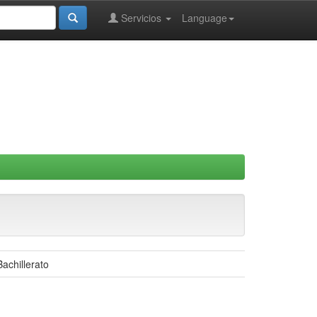
Servicios
Language
achillerato