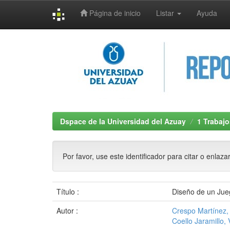
Página de inicio
Listar
Ayuda
Skip
navigation
Dspace de la Universidad del Azuay
1 Trabajo
Por favor, use este identificador para citar o enlaza
Título :
Diseño de un Jueg
Autor :
Crespo Martínez,
Coello Jaramillo,