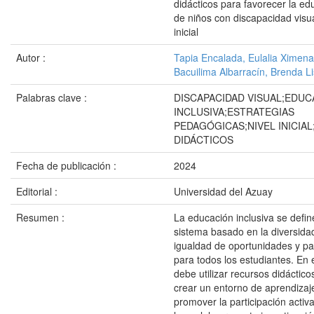
didácticos para favorecer la ed
de niños con discapacidad visua
inicial
Autor :
Tapia Encalada, Eulalia Ximena
Bacuilima Albarracín, Brenda L
Palabras clave :
DISCAPACIDAD VISUAL;EDUC
INCLUSIVA;ESTRATEGIAS
PEDAGÓGICAS;NIVEL INICIA
DIDÁCTICOS
Fecha de publicación :
2024
Editorial :
Universidad del Azuay
Resumen :
La educación inclusiva se defi
sistema basado en la diversida
igualdad de oportunidades y par
para todos los estudiantes. En el
debe utilizar recursos didáctico
crear un entorno de aprendizaje
promover la participación activ