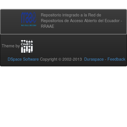
Repositorio integrado a la Red de
Repositorios de Acceso Abierto del Ecuador -
RRAAE
Theme by
DSpace Software
Copyright © 2002-2013
Duraspace
-
Feedback