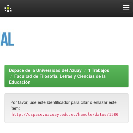
Skip
navigation
Dspace de la Universidad del Azuay
1 Trabajos
Facultad de Filosofía, Letras y Ciencias de la
Educación
Por favor, use este identificador para citar o enlazar este
ítem:
http://dspace.uazuay.edu.ec/handle/datos/1580