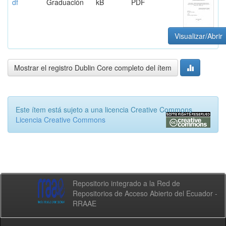
df
Graduación
kB
PDF
Visualizar/Abrir
Mostrar el registro Dublin Core completo del ítem
Este ítem está sujeto a una licencia Creative Commons
Licencia Creative Commons
Repositorio integrado a la Red de
Repositorios de Acceso Abierto del Ecuador -
RRAAE