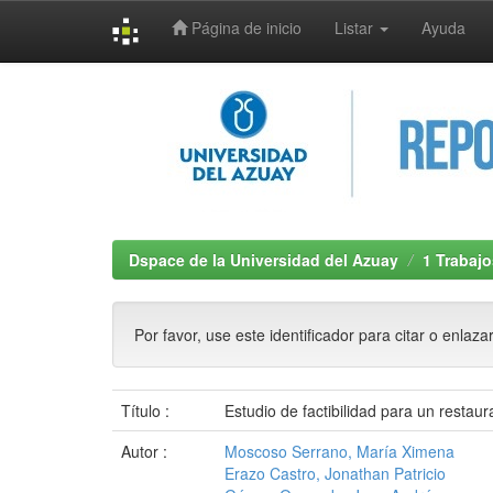
Página de inicio
Listar
Ayuda
Skip
navigation
Dspace de la Universidad del Azuay
1 Trabajo
Por favor, use este identificador para citar o enlaza
Título :
Estudio de factibilidad para un restau
Autor :
Moscoso Serrano, María Ximena
Erazo Castro, Jonathan Patricio