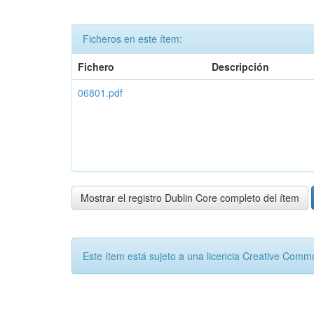
Ficheros en este ítem:
Fichero
Descripción
06801.pdf
Mostrar el registro Dublin Core completo del ítem
Este ítem está sujeto a una licencia Creative Com