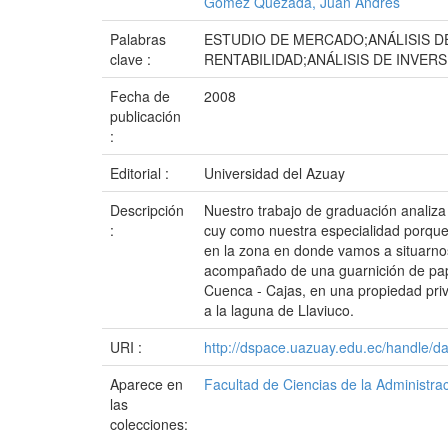
Gómez Quezada, Juan Andrés
Palabras
ESTUDIO DE MERCADO;ANÁLISIS DE
clave :
RENTABILIDAD;ANÁLISIS DE INVER
Fecha de
2008
publicación
:
Editorial :
Universidad del Azuay
Descripción
Nuestro trabajo de graduación analiza 
:
cuy como nuestra especialidad porque
en la zona en donde vamos a situarnos
acompañado de una guarnición de papas
Cuenca - Cajas, en una propiedad pri
a la laguna de Llaviuco.
URI :
http://dspace.uazuay.edu.ec/handle/d
Aparece en
Facultad de Ciencias de la Administra
las
colecciones: