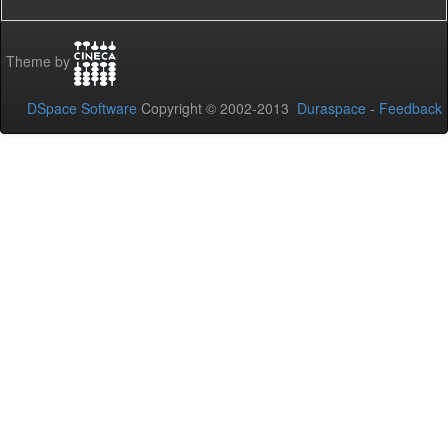
Theme by
DSpace Software
Copyright © 2002-2013
Duraspace
-
Feedback