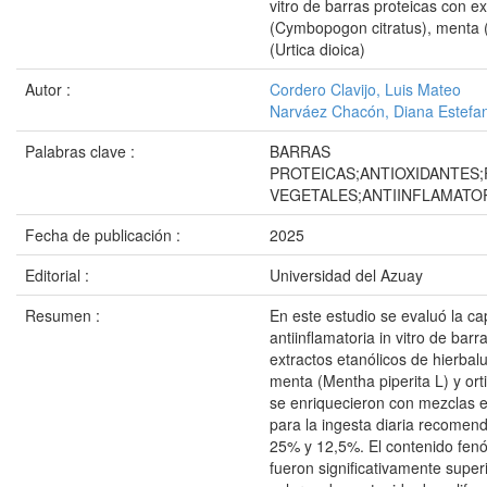
vitro de barras proteicas con ex
(Cymbopogon citratus), menta (M
(Urtica dioica)
Autor :
Cordero Clavijo, Luis Mateo
Narváez Chacón, Diana Estefa
Palabras clave :
BARRAS
PROTEICAS;ANTIOXIDANTES
VEGETALES;ANTIINFLAMATOR
Fecha de publicación :
2025
Editorial :
Universidad del Azuay
Resumen :
En este estudio se evaluó la ca
antiinflamatoria in vitro de bar
extractos etanólicos de hierbal
menta (Mentha piperita L) y orti
se enriquecieron con mezclas 
para la ingesta diaria recomen
25% y 12,5%. El contenido fenól
fueron significativamente super