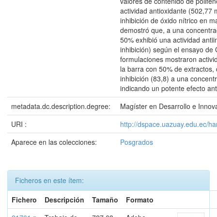
valores de contenido de polife
actividad antioxidante (502,77 
inhibición de óxido nítrico en
demostró que, a una concentra
50% exhibió una actividad antii
inhibición) según el ensayo de 
formulaciones mostraron activid
la barra con 50% de extractos,
inhibición (83,8) a una concen
indicando un potente efecto anti
metadata.dc.description.degree:
Magíster en Desarrollo e Innov
URI :
http://dspace.uazuay.edu.ec/h
Aparece en las colecciones:
Posgrados
Ficheros en este ítem:
Fichero
Descripción
Tamaño
Formato