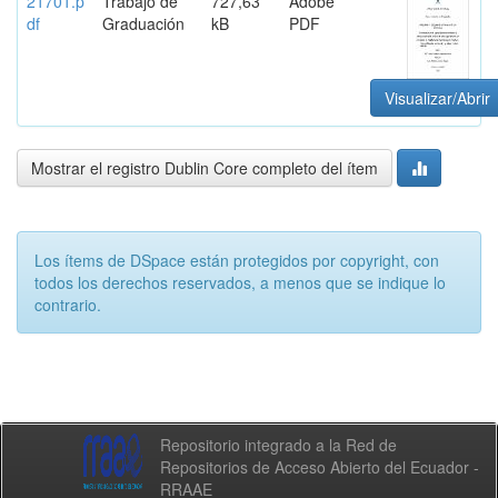
21701.p
Trabajo de
727,63
Adobe
df
Graduación
kB
PDF
Visualizar/Abrir
Mostrar el registro Dublin Core completo del ítem
Los ítems de DSpace están protegidos por copyright, con
todos los derechos reservados, a menos que se indique lo
contrario.
Repositorio integrado a la Red de
Repositorios de Acceso Abierto del Ecuador -
RRAAE