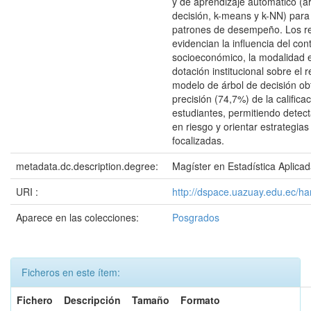
y de aprendizaje automático (á
decisión, k-means y k-NN) para 
patrones de desempeño. Los r
evidencian la influencia del con
socioeconómico, la modalidad e
dotación institucional sobre el 
modelo de árbol de decisión ob
precisión (74,7%) de la califica
estudiantes, permitiendo detect
en riesgo y orientar estrategia
focalizadas.
metadata.dc.description.degree:
Magíster en Estadística Aplica
URI :
http://dspace.uazuay.edu.ec/h
Aparece en las colecciones:
Posgrados
Ficheros en este ítem:
Fichero
Descripción
Tamaño
Formato