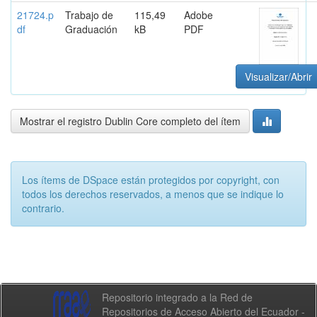
21724.p
Trabajo de
115,49
Adobe
df
Graduación
kB
PDF
Visualizar/Abrir
Mostrar el registro Dublin Core completo del ítem
Los ítems de DSpace están protegidos por copyright, con
todos los derechos reservados, a menos que se indique lo
contrario.
Repositorio integrado a la Red de
Repositorios de Acceso Abierto del Ecuador -