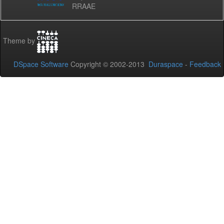
RRAAE
Theme by
DSpace Software
Copyright © 2002-2013
Duraspace
-
Feedback