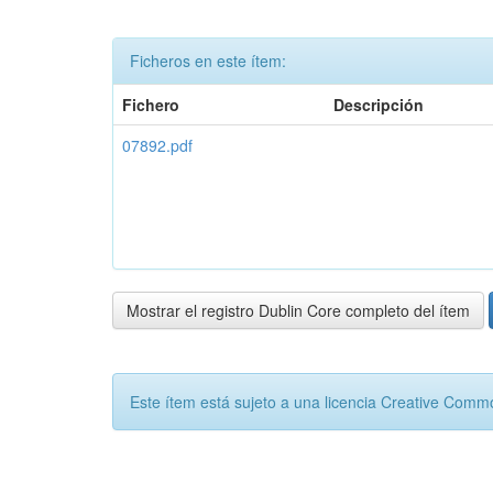
Ficheros en este ítem:
Fichero
Descripción
07892.pdf
Mostrar el registro Dublin Core completo del ítem
Este ítem está sujeto a una licencia Creative Com