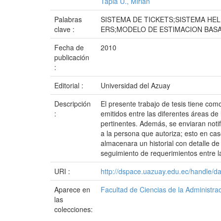
Tapia U., Mirian
Palabras
SISTEMA DE TICKETS;SISTEMA HE
clave :
ERS;MODELO DE ESTIMACION BAS
Fecha de
2010
publicación
:
Editorial :
Universidad del Azuay
Descripción
El presente trabajo de tesis tiene como
:
emitidos entre las diferentes áreas d
pertinentes. Además, se enviaran notif
a la persona que autoriza; esto en ca
almacenara un historial con detalle de
seguimiento de requerimientos entre l
URI :
http://dspace.uazuay.edu.ec/handle/d
Aparece en
Facultad de Ciencias de la Administra
las
colecciones: