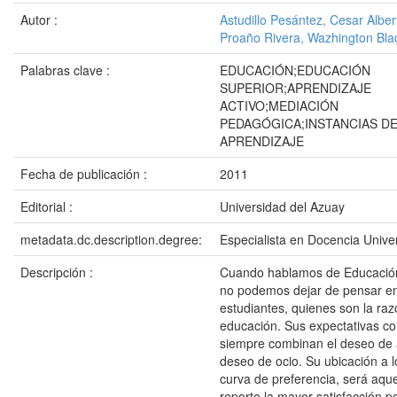
Autor :
Astudillo Pesántez, Cesar Alber
Proaño Rivera, Wazhington Bla
Palabras clave :
EDUCACIÓN;EDUCACIÓN
SUPERIOR;APRENDIZAJE
ACTIVO;MEDIACIÓN
PEDAGÓGICA;INSTANCIAS D
APRENDIZAJE
Fecha de publicación :
2011
Editorial :
Universidad del Azuay
metadata.dc.description.degree:
Especialista en Docencia Univer
Descripción :
Cuando hablamos de Educación 
no podemos dejar de pensar en
estudiantes, quienes son la ra
educación. Sus expectativas c
siempre combinan el deseo de 
deseo de ocio. Su ubicación a l
curva de preferencia, será aque
reporte la mayor satisfacción pos