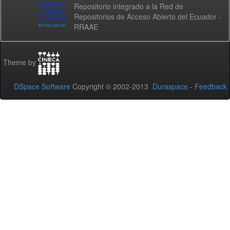
Repositorio integrado a la Red de
Repositorios de Acceso Abierto del Ecuador -
RRAAE
Theme by
DSpace Software
Copyright © 2002-2013
Duraspace
-
Feedback