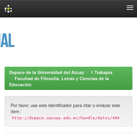
Skip
navigation
Dspace de la Universidad del Azuay
1 Trabajos
Facultad de Filosofía, Letras y Ciencias de la
Educación
Por favor, use este identificador para citar o enlazar este
ítem:
http://dspace.uazuay.edu.ec/handle/datos/404