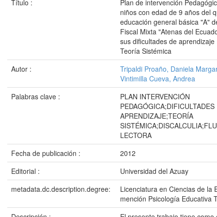
Título :
Plan de intervención Pedagógic
niños con edad de 9 años del q
educación general básica "A" d
Fiscal Mixta "Atenas del Ecuad
sus dificultades de aprendizaje
Teoría Sistémica
Autor :
Tripaldi Proaño, Daniela Margar
Vintimilla Cueva, Andrea
Palabras clave :
PLAN INTERVENCIÓN
PEDAGÓGICA;DIFICULTADES
APRENDIZAJE;TEORÍA
SISTÉMICA;DISCALCULIA;FLU
LECTORA
Fecha de publicación :
2012
Editorial :
Universidad del Azuay
metadata.dc.description.degree:
Licenciatura en Ciencias de la 
mención Psicología Educativa 
Descripción :
El presente trabajo tiene como o