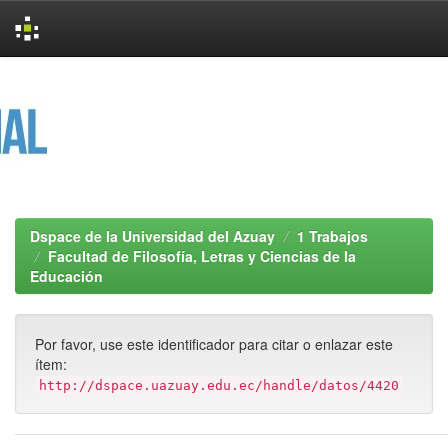
Skip
navigation
Dspace de la Universidad del Azuay
1 Trabajos
Facultad de Filosofía, Letras y Ciencias de la
Educación
Por favor, use este identificador para citar o enlazar este
ítem:
http://dspace.uazuay.edu.ec/handle/datos/4420