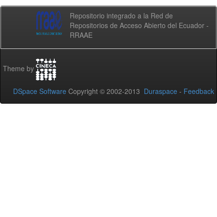
Repositorio integrado a la Red de
Repositorios de Acceso Abierto del Ecuador -
RRAAE
Theme by
DSpace Software
Copyright © 2002-2013
Duraspace
-
Feedback