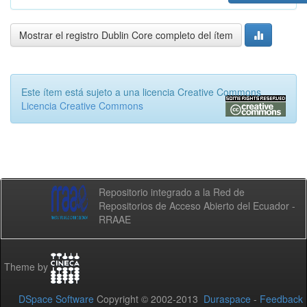
Mostrar el registro Dublin Core completo del ítem
Este ítem está sujeto a una licencia Creative Commons
Licencia Creative Commons
Repositorio integrado a la Red de
Repositorios de Acceso Abierto del Ecuador -
RRAAE
Theme by
DSpace Software
Copyright © 2002-2013
Duraspace
-
Feedback