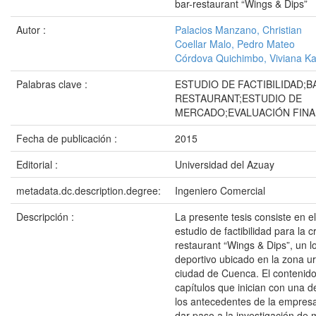
bar-restaurant “Wings & Dips”
Autor :
Palacios Manzano, Christian
Coellar Malo, Pedro Mateo
Córdova Quichimbo, Viviana Ka
Palabras clave :
ESTUDIO DE FACTIBILIDAD;B
RESTAURANT;ESTUDIO DE
MERCADO;EVALUACIÓN FINA
Fecha de publicación :
2015
Editorial :
Universidad del Azuay
metadata.dc.description.degree:
Ingeniero Comercial
Descripción :
La presente tesis consiste en el
estudio de factibilidad para la c
restaurant “Wings & Dips”, un lo
deportivo ubicado en la zona u
ciudad de Cuenca. El contenid
capítulos que inician con una d
los antecedentes de la empresa
dar paso a la investigación de