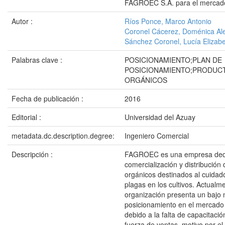
FAGROEC S.A. para el mercado
Autor :
Ríos Ponce, Marco Antonio
Coronel Cácerez, Doménica Al
Sánchez Coronel, Lucía Elizab
Palabras clave :
POSICIONAMIENTO;PLAN DE
POSICIONAMIENTO;PRODUC
ORGÁNICOS
Fecha de publicación :
2016
Editorial :
Universidad del Azuay
metadata.dc.description.degree:
Ingeniero Comercial
Descripción :
FAGROEC es una empresa dedi
comercialización y distribución
orgánicos destinados al cuidado
plagas en los cultivos. Actualme
organización presenta un bajo n
posicionamiento en el mercado
debido a la falta de capacitaci
fuerza de ventas, motivo por el 