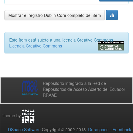
Mostrar el registro Dublin Core completo del ítem
Este ítem está sujeto a una licencia Creative Commons
Licencia Creative Commons
Repositorio integrado a la Red de
Repositorios de Acceso Abierto del Ecuador -
RRAAE
Theme by
DSpace Software
Copyright © 2002-2013
Duraspace
-
Feedback