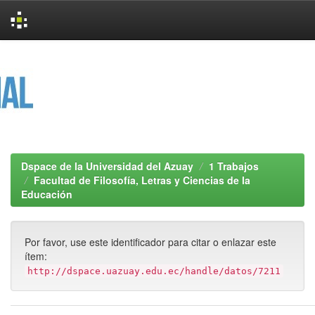
Skip
navigation
Dspace de la Universidad del Azuay
1 Trabajos
Facultad de Filosofía, Letras y Ciencias de la
Educación
Por favor, use este identificador para citar o enlazar este
ítem:
http://dspace.uazuay.edu.ec/handle/datos/7211