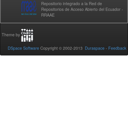
Repositorio integrado a la Red de
Repositorios de Acceso Abierto del Ecuador -
RRAAE
Theme by
DSpace Software
Copyright © 2002-2013
Duraspace
-
Feedback