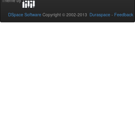
Theme by
DSpace Software
Copyright © 2002-2013
Duraspace
-
Feedback