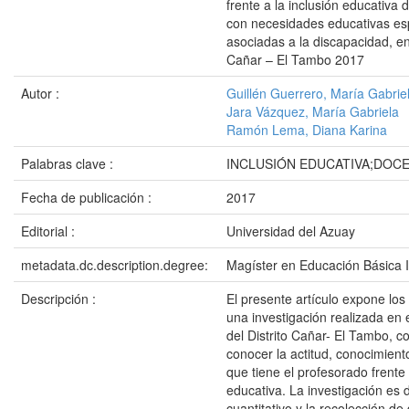
frente a la inclusión educativa 
con necesidades educativas es
asociadas a la discapacidad, en 
Cañar – El Tambo 2017
Autor :
Guillén Guerrero, María Gabrie
Jara Vázquez, María Gabriela
Ramón Lema, Diana Karina
Palabras clave :
INCLUSIÓN EDUCATIVA;DOC
Fecha de publicación :
2017
Editorial :
Universidad del Azuay
metadata.dc.description.degree:
Magíster en Educación Básica I
Descripción :
El presente artículo expone los
una investigación realizada en e
del Distrito Cañar- El Tambo, co
conocer la actitud, conocimient
que tiene el profesorado frente 
educativa. La investigación es d
cuantitativo y la recolección de