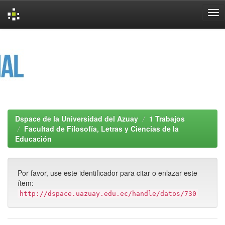
Skip
navigation
Dspace de la Universidad del Azuay
1 Trabajos
Facultad de Filosofía, Letras y Ciencias de la
Educación
Por favor, use este identificador para citar o enlazar este
ítem:
http://dspace.uazuay.edu.ec/handle/datos/730