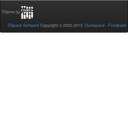
Theme by
DSpace Software
Copyright © 2002-2013
Duraspace
-
Feedback