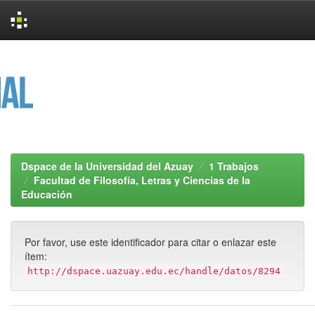
Skip
navigation
Dspace de la Universidad del Azuay
1 Trabajos
Facultad de Filosofía, Letras y Ciencias de la
Educación
Por favor, use este identificador para citar o enlazar este
ítem:
http://dspace.uazuay.edu.ec/handle/datos/8294