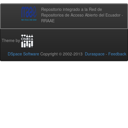
Repositorio integrado a la Red de
Repositorios de Acceso Abierto del Ecuador -
RRAAE
Theme by
DSpace Software
Copyright © 2002-2013
Duraspace
-
Feedback