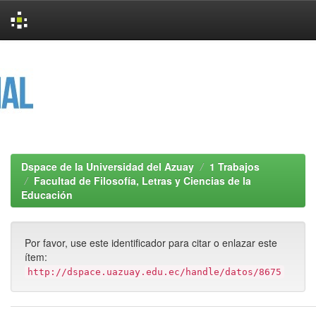
Skip
navigation
Dspace de la Universidad del Azuay
1 Trabajos
Facultad de Filosofía, Letras y Ciencias de la
Educación
Por favor, use este identificador para citar o enlazar este
ítem:
http://dspace.uazuay.edu.ec/handle/datos/8675