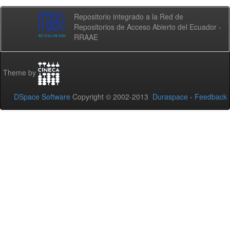
Repositorio integrado a la Red de
Repositorios de Acceso Abierto del Ecuador -
RRAAE
Theme by
DSpace Software
Copyright © 2002-2013
Duraspace
-
Feedback