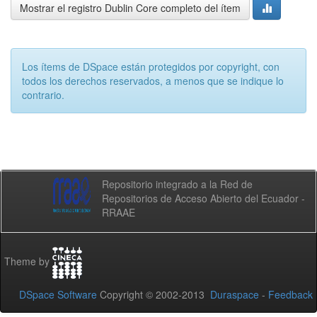
Mostrar el registro Dublin Core completo del ítem
Los ítems de DSpace están protegidos por copyright, con
todos los derechos reservados, a menos que se indique lo
contrario.
Repositorio integrado a la Red de
Repositorios de Acceso Abierto del Ecuador -
RRAAE
Theme by
DSpace Software
Copyright © 2002-2013
Duraspace
-
Feedback