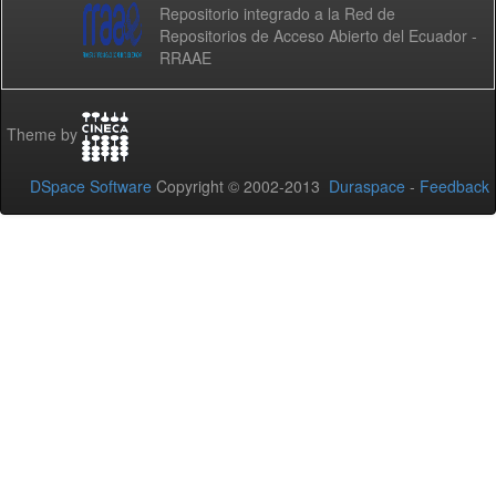
Repositorio integrado a la Red de
Repositorios de Acceso Abierto del Ecuador -
RRAAE
Theme by
DSpace Software
Copyright © 2002-2013
Duraspace
-
Feedback