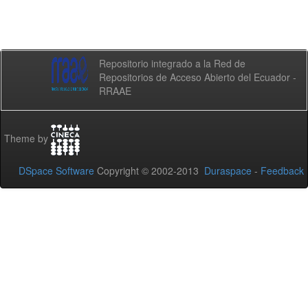
Repositorio integrado a la Red de
Repositorios de Acceso Abierto del Ecuador -
RRAAE
Theme by
DSpace Software
Copyright © 2002-2013
Duraspace
-
Feedback