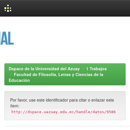
Skip
navigation
Dspace de la Universidad del Azuay
1 Trabajos
Facultad de Filosofía, Letras y Ciencias de la
Educación
Por favor, use este identificador para citar o enlazar este
ítem:
http://dspace.uazuay.edu.ec/handle/datos/9586