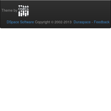
Theme by
DSpace Software
Copyright © 2002-2013
Duraspace
-
Feedback