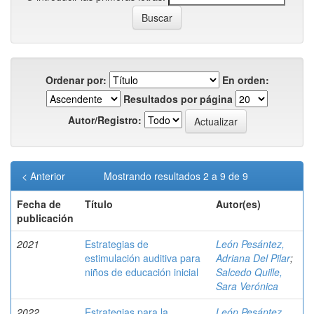
Ordenar por:
En orden:
Resultados por página
Autor/Registro:
< Anterior
Mostrando resultados 2 a 9 de 9
Fecha de
Título
Autor(es)
publicación
2021
Estrategias de
León Pesántez,
estimulación auditiva para
Adriana Del Pilar
;
niños de educación inicial
Salcedo Quille,
Sara Verónica
2022
Estrategias para la
León Pesántez,