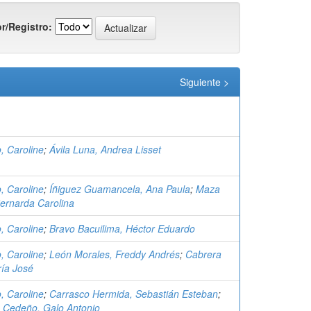
r/Registro:
Siguiente >
o, Caroline
;
Ávila Luna, Andrea Lisset
o, Caroline
;
Íñiguez Guamancela, Ana Paula
;
Maza
Bernarda Carolina
o, Caroline
;
Bravo Bacuilima, Héctor Eduardo
o, Caroline
;
León Morales, Freddy Andrés
;
Cabrera
ría José
o, Caroline
;
Carrasco Hermida, Sebastián Esteban
;
 Cedeño, Galo Antonio