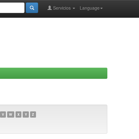
Servicios
Language
V
W
X
Y
Z