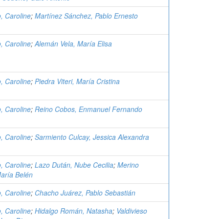
o, Caroline
;
Martínez Sánchez, Pablo Ernesto
o, Caroline
;
Alemán Vela, María Elisa
o, Caroline
;
Piedra Viteri, María Cristina
o, Caroline
;
Reino Cobos, Enmanuel Fernando
o, Caroline
;
Sarmiento Culcay, Jessica Alexandra
o, Caroline
;
Lazo Dután, Nube Cecilia
;
Merino
aría Belén
o, Caroline
;
Chacho Juárez, Pablo Sebastián
o, Caroline
;
Hidalgo Román, Natasha
;
Valdivieso