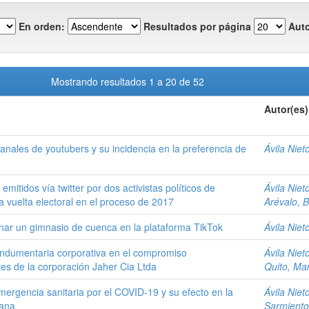
En orden:
Resultados por página
Auto
Mostrando resultados 1 a 20 de 52
Autor(es)
canales de youtubers y su incidencia en la preferencia de
Ávila Niet
emitidos vía twitter por dos activistas políticos de
Ávila Niet
a vuelta electoral en el proceso de 2017
Arévalo, 
onar un gimnasio de cuenca en la plataforma TikTok
Ávila Niet
a indumentaria corporativa en el compromiso
Ávila Niet
res de la corporación Jaher Cia Ltda
Quito, Ma
mergencia sanitaria por el COVID-19 y su efecto en la
Ávila Niet
cana
Sarmiento