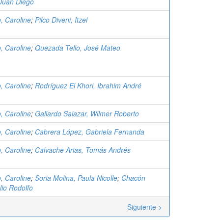
Juan Diego
o, Caroline
;
Pilco Diveni, Itzel
o, Caroline
;
Quezada Tello, José Mateo
o, Caroline
;
Rodríguez El Khori, Ibrahim André
o, Caroline
;
Gallardo Salazar, Wilmer Roberto
o, Caroline
;
Cabrera López, Gabriela Fernanda
o, Caroline
;
Calvache Arias, Tomás Andrés
o, Caroline
;
Soria Molina, Paula Nicolle
;
Chacón
lio Rodolfo
Siguiente >