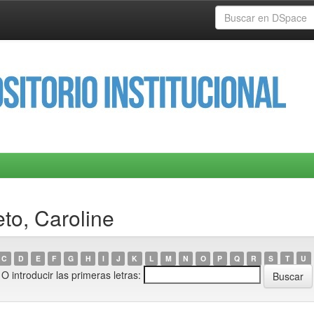
eto, Caroline
C
D
E
F
G
H
I
J
K
L
M
N
O
P
Q
R
S
T
U
O introducir las primeras letras: