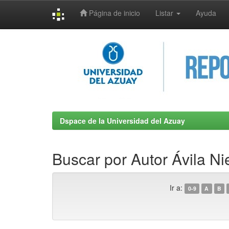
Página de inicio
Listar
Ayuda
Skip
navigation
Dspace de la Universidad del Azuay
Buscar por Autor Ávila Ni
Ir a:
0-9
A
B