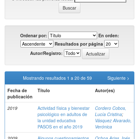
Ordenar por:
En orden:
Resultados por página
Autor/Registro:
Mostrando resultados 1 a 20 de 59
Siguiente >
Fecha de
Título
Autor(es)
publicación
2019
Actividad física y bienestar
Cordero Cobos,
psicológico en adultos de
Lucía Cristina
;
la unidad educativa
Vásquez Alvarado,
PASOS en el año 2019
Verónica
2009
Algunos cuestionamientos
Ochoa Arias, Inés