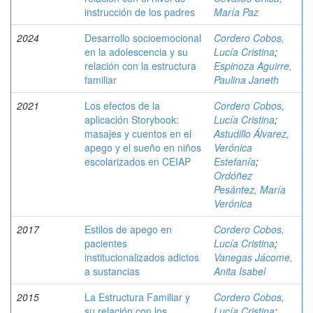
instrucción de los padres
María Paz
2024
Desarrollo socioemocional
Cordero Cobos,
en la adolescencia y su
Lucía Cristina
;
relación con la estructura
Espinoza Aguirre,
familiar
Paulina Janeth
2021
Los efectos de la
Cordero Cobos,
aplicación Storybook:
Lucía Cristina
;
masajes y cuentos en el
Astudillo Álvarez,
apego y el sueño en niños
Verónica
escolarizados en CEIAP
Estefanía
;
Ordóñez
Pesántez, María
Verónica
2017
Estilos de apego en
Cordero Cobos,
pacientes
Lucía Cristina
;
institucionalizados adictos
Vanegas Jácome,
a sustancias
Anita Isabel
2015
La Estructura Familiar y
Cordero Cobos,
su relación con los
Lucía Cristina
;