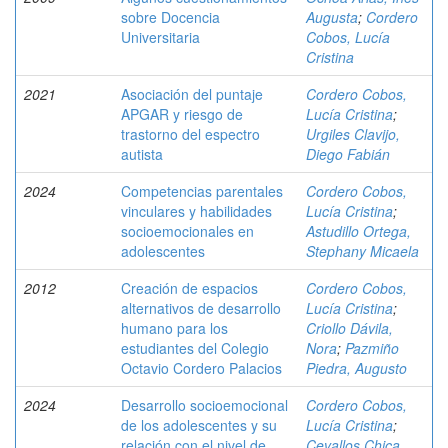
sobre Docencia
Augusta
;
Cordero
Universitaria
Cobos, Lucía
Cristina
2021
Asociación del puntaje
Cordero Cobos,
APGAR y riesgo de
Lucía Cristina
;
trastorno del espectro
Urgiles Clavijo,
autista
Diego Fabián
2024
Competencias parentales
Cordero Cobos,
vinculares y habilidades
Lucía Cristina
;
socioemocionales en
Astudillo Ortega,
adolescentes
Stephany Micaela
2012
Creación de espacios
Cordero Cobos,
alternativos de desarrollo
Lucía Cristina
;
humano para los
Criollo Dávila,
estudiantes del Colegio
Nora
;
Pazmiño
Octavio Cordero Palacios
Piedra, Augusto
2024
Desarrollo socioemocional
Cordero Cobos,
de los adolescentes y su
Lucía Cristina
;
relación con el nivel de
Cevallos Chica,