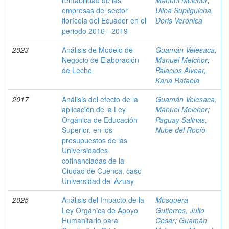
rentabilidad de las
Manuel Melchor
;
empresas del sector
Ulloa Supliguicha,
florícola del Ecuador en el
Doris Verónica
periodo 2016 - 2019
2023
Análisis de Modelo de
Guamán Velesaca,
Negocio de Elaboración
Manuel Melchor
;
de Leche
Palacios Alvear,
Karla Rafaela
2017
Análisis del efecto de la
Guamán Velesaca,
aplicación de la Ley
Manuel Melchor
;
Orgánica de Educación
Paguay Salinas,
Superior, en los
Nube del Rocío
presupuestos de las
Universidades
cofinanciadas de la
Ciudad de Cuenca, caso
Universidad del Azuay
2025
Análisis del Impacto de la
Mosquera
Ley Orgánica de Apoyo
Gutierres, Julio
Humanitario para
Cesar
;
Guamán