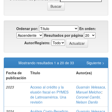
Ordenar por:
En orden:
Resultados por página
Autor/Registro:
Mostrando resultados 1 a 20 de 33
Siguiente >
Fecha de
Título
Autor(es)
publicación
2023
Acceso al crédito y la
Guamán Velesaca,
elusión fiscal en PYMES
Manuel Melchor
;
de Latinoamérica. Una
Coronel Cambi,
revisión
Nelson Danilo
2024
Análisis Costo-Beneficio
Guamán Velesaca,