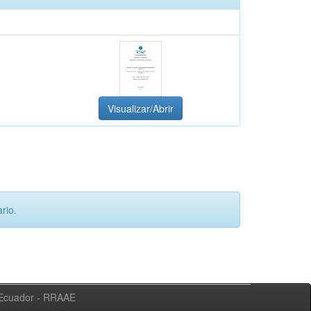
Visualizar/Abrir
rio.
l Ecuador - RRAAE