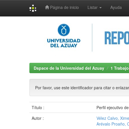
Página de inicio
Listar
Ayuda
Skip
navigation
Dspace de la Universidad del Azuay
1 Trabajo
Por favor, use este identificador para citar o enlaza
Título :
Perfil ejecutivo d
Autor :
Vélez Calvo, Xim
Arévalo Proaño, C