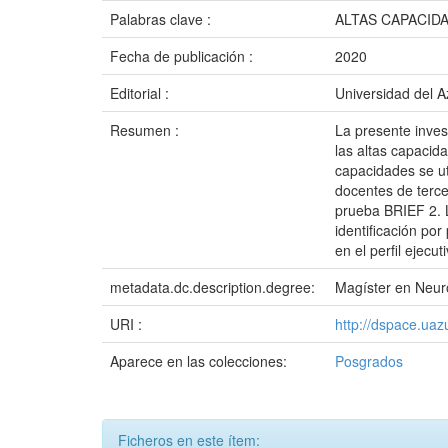
Palabras clave :
ALTAS CAPACID
Fecha de publicación :
2020
Editorial :
Universidad del 
Resumen :
La presente invest
las altas capacida
capacidades se uti
docentes de tercer
prueba BRIEF 2. L
identificación por
en el perfil ejecu
metadata.dc.description.degree:
Magíster en Neur
URI :
http://dspace.ua
Aparece en las colecciones:
Posgrados
Ficheros en este ítem: