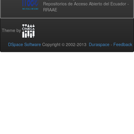
Repositorios de Acceso Abierto del Ecuador -
RRAAE
Theme by
DSpace Software
Copyright © 2002-2013
Duraspace
-
Feedback