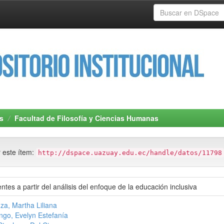
s
Facultad de Filosofía y Ciencias Humanas
r este ítem:
http://dspace.uazuay.edu.ec/handle/datos/11798
tes a partir del análisis del enfoque de la educación inclusiva
za, Martha Liliana
go, Evelyn Estefanía