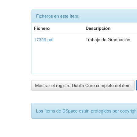
Ficheros en este ítem:
Fichero
Descripción
17326.pdf
Trabajo de Graduación
Mostrar el registro Dublin Core completo del ítem
Los ítems de DSpace están protegidos por copyright