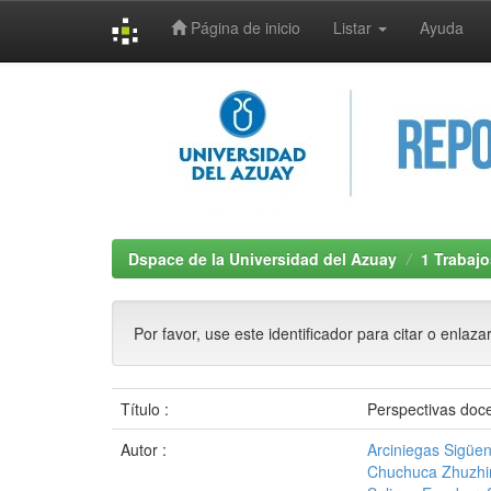
Página de inicio
Listar
Ayuda
Skip
navigation
Dspace de la Universidad del Azuay
1 Trabajo
Por favor, use este identificador para citar o enlaza
Título :
Perspectivas docen
Autor :
Arciniegas Sigüen
Chuchuca Zhuzhin