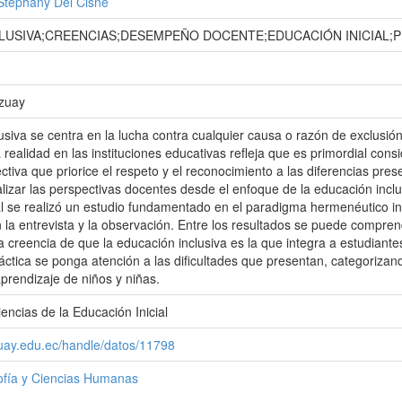
 Stephany Del Cisne
LUSIVA;CREENCIAS;DESEMPEÑO DOCENTE;EDUCACIÓN INICIAL;
Azuay
usiva se centra en la lucha contra cualquier causa o razón de exclus
a realidad en las instituciones educativas refleja que es primordial co
tiva que priorice el respeto y el reconocimiento a las diferencias pres
lizar las perspectivas docentes desde el enfoque de la educación inclu
ual se realizó un estudio fundamentado en el paradigma hermenéutico int
la entrevista y la observación. Entre los resultados se puede compre
 la creencia de que la educación inclusiva es la que integra a estudian
ctica se ponga atención a las dificultades que presentan, categorizando 
aprendizaje de niños y niñas.
encias de la Educación Inicial
zuay.edu.ec/handle/datos/11798
sofía y Ciencias Humanas