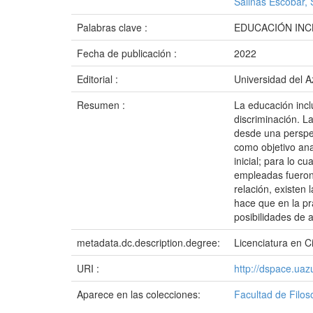
Salinas Escobar,
Palabras clave :
EDUCACIÓN INC
Fecha de publicación :
2022
Editorial :
Universidad del 
Resumen :
La educación incl
discriminación. L
desde una perspec
como objetivo ana
inicial; para lo c
empleadas fueron 
relación, existen
hace que en la prá
posibilidades de 
metadata.dc.description.degree:
Licenciatura en Ci
URI :
http://dspace.ua
Aparece en las colecciones:
Facultad de Filo