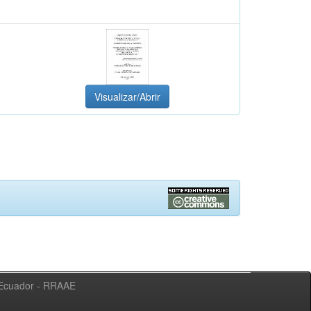
Visualizar/Abrir
l Ecuador - RRAAE