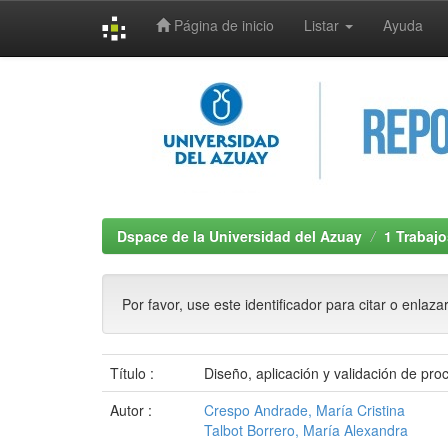
Página de inicio
Listar
Ayuda
Skip
navigation
Dspace de la Universidad del Azuay
1 Trabajo
Por favor, use este identificador para citar o enlaza
Título :
Diseño, aplicación y validación de pr
Autor :
Crespo Andrade, María Cristina
Talbot Borrero, María Alexandra